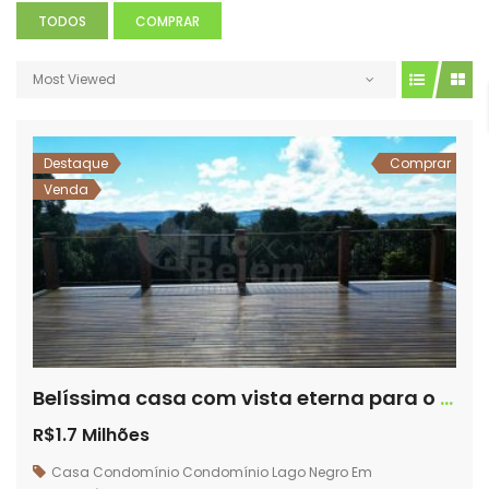
TODOS
COMPRAR
Most Viewed
Destaque
Comprar
Venda
Belíssima casa com vista eterna para o por do sol – Condomínio Lago Negro – Rancho Queimado/SC
R$1.7 Milhões
Casa
Condomínio
Condomínio Lago Negro
Em