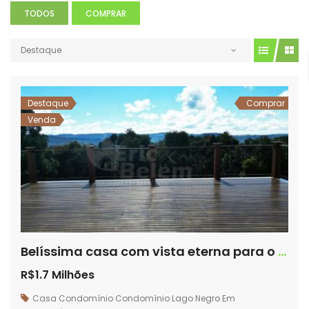
TODOS
COMPRAR
Destaque
Destaque
Comprar
Venda
Belíssima casa com vista eterna para o por do sol – Condomínio Lago Negro – Rancho Queimado/SC
R$1.7 Milhões
Casa
Condomínio
Condomínio Lago Negro
Em