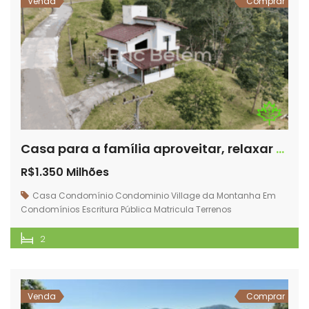
Venda
Comprar
Casa para a família aproveitar, relaxar e curtir a natureza. Condomínio Village da Montanha – Rancho Queimado – SC – VMC58
R$1.350 Milhões
Casa
Condomínio
Condominio Village da Montanha
Em
Condomínios
Escritura Pública
Matricula
Terrenos
2
Venda
Comprar