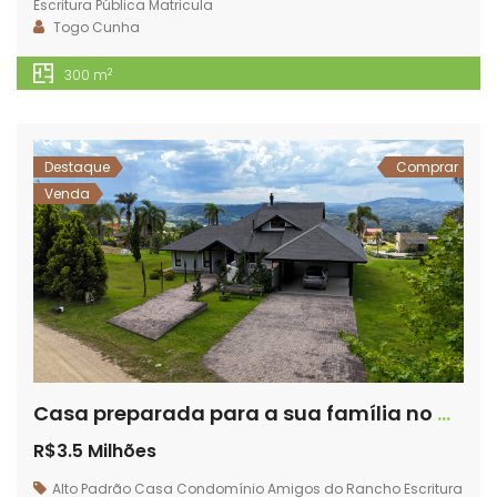
Escritura Pública
Matricula
Togo Cunha
2
300 m
Destaque
Comprar
Venda
Casa preparada para a sua família no Condomínio Amigos do Rancho – L15
R$3.5 Milhões
Alto Padrão
Casa
Condomínio Amigos do Rancho
Escritura