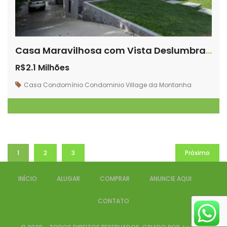
Casa Maravilhosa com Vista Deslumbrante
R$2.1 Milhões
Casa
Condomínio
Condominio Village da Montanha
1
2
3
Próximo
INÍCIO
ALUGAR
COMPRAR
ANUNCIE AQUI
CONTATO