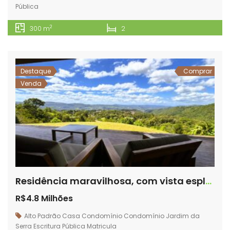
Pública
2
300 m
2
Destaque
Comprar
Venda
Residência maravilhosa, com vista esplêndida, No condomínio Jardim da Serra – 150
R$4.8 Milhões
Alto Padrão
Casa
Condomínio
Condomínio Jardim da
Serra
Escritura Pública
Matricula