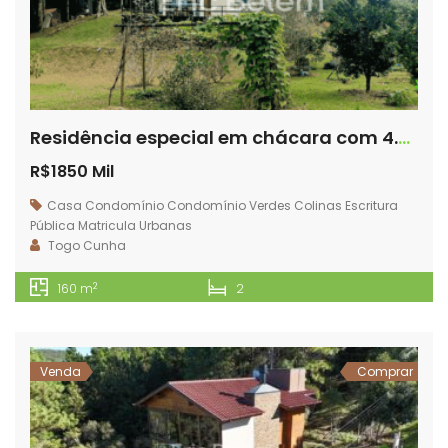
Residência especial em chácara com 4.000 m² no condomínio mais próximo do centro de Rancho Queimado – SC – VC25
R$1850 Mil
Casa
Condomínio
Condomínio Verdes Colinas
Escritura
Pública
Matricula
Urbanas
Togo Cunha
2
160 m
2
Venda
Comprar