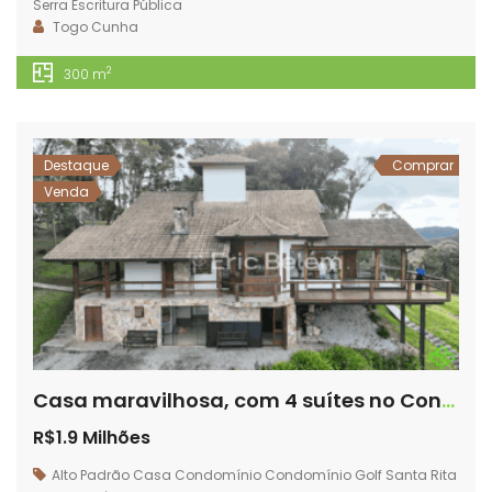
Serra
Escritura Pública
Togo Cunha
2
300 m
Destaque
Comprar
Venda
Casa maravilhosa, com 4 suítes no Condomínio Golf Santa Rita – Rancho Queimado – SC
R$1.9 Milhões
Alto Padrão
Casa
Condomínio
Condomínio Golf Santa Rita