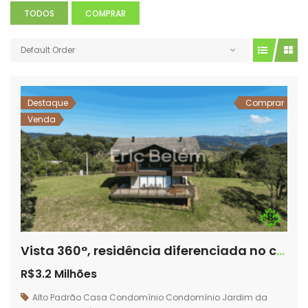
TODOS
COMPRAR
Default Order
Destaque
Comprar
Venda
Vista 360°, residência diferenciada no condomínio Jardim da Serra. – Rancho Queimado – SC – JS04
R$3.2 Milhões
Alto Padrão
Casa
Condomínio
Condomínio Jardim da