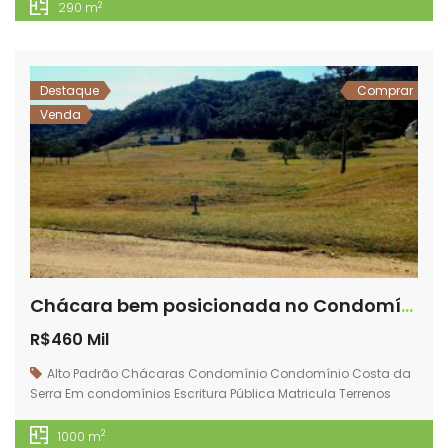
2
290 m
Destaque
Comprar
Venda
Chácara bem posicionada no Condomínio Costa da Serra, com ótimo valor – NÃO PERCA! – Rancho Queimado – SC – F46
R$460 Mil
Alto Padrão
Chácaras
Condomínio
Condomínio Costa da
Serra
Em condomínios
Escritura Pública
Matricula
Terrenos
2
1000 m