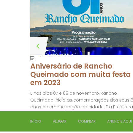
Aniversário de Rancho
Queimado com muita festa
em 2023
E nos dias 07 e 08 de novembro, Rancho
Queimado inicia as comemorações dos seus 6
anos de emancipação da cidade. E a Prefeitura
da cidade não mediu esforços para deixar ess
data inesquecível. Confira a programação
INÍCIO
ALUGAR
COMPRAR
ANUNCIE AQUI
abaixo: