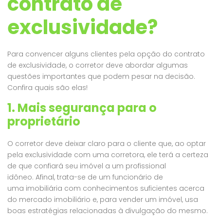
contrato de
exclusividade?
Para convencer alguns clientes pela opção do contrato
de exclusividade, o corretor deve abordar algumas
questões importantes que podem pesar na decisão.
Confira quais são elas!
Chácara bem posicionada no Condomínio Costa da Serra, com ótimo valor – NÃO PERCA! – Rancho Queimado – SC – F46
1. Mais segurança para o
Casa preparada para a sua família no Condomínio Amigos do Rancho – L15
0 Mil
R$4.8
proprietário
R$3.5 Milhões
O corretor deve deixar claro para o cliente que, ao optar
pela exclusividade com uma corretora, ele terá a certeza
de que confiará seu imóvel a um profissional
idôneo. Afinal, trata-se de um funcionário de
uma imobiliária com conhecimentos suficientes acerca
do mercado imobiliário e, para vender um imóvel, usa
boas estratégias relacionadas à divulgação do mesmo.