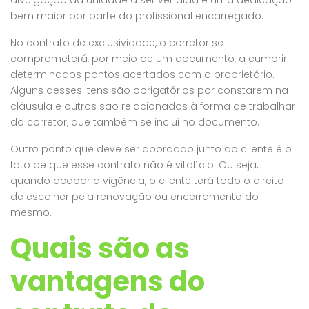
divulgação da unidade a ser vendida e uma dedicação
bem maior por parte do profissional encarregado.
No contrato de exclusividade, o corretor se
comprometerá, por meio de um documento, a cumprir
determinados pontos acertados com o proprietário.
Alguns desses itens são obrigatórios por constarem na
cláusula e outros são relacionados à forma de trabalhar
do corretor, que também se inclui no documento.
Outro ponto que deve ser abordado junto ao cliente é o
fato de que esse contrato não é vitalício. Ou seja,
quando acabar a vigência, o cliente terá todo o direito
TERRENO DE 400m² NO CONDOMÍNIO PORTAL DA SERRA – RANCHO QUEIMADO/SC
Casa para a família aproveitar, relaxar e curtir a natureza. Condomínio Village da Montanha – Rancho Queimado – SC – VMC58
Casa
de escolher pela renovação ou encerramento do
mesmo.
0 Mil
R$1.350 Milhões
R$185
Quais são as
vantagens do